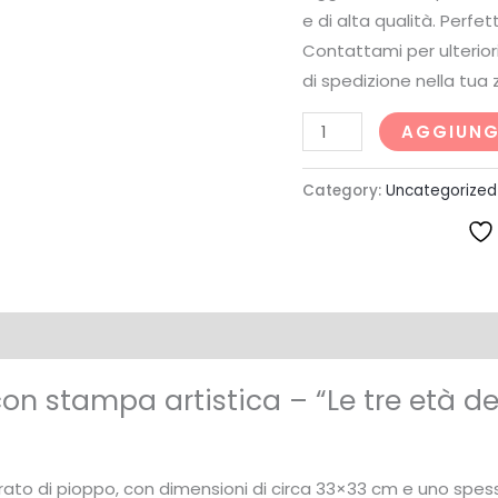
e di alta qualità. Perfe
età
Contattami per ulteriori
della
di spedizione nella tua 
donna"
di
AGGIUNG
Gustav
Klimt
Category:
Uncategorized
quantity
on stampa artistica – “Le tre età d
trato di pioppo, con dimensioni di circa 33×33 cm e uno spess