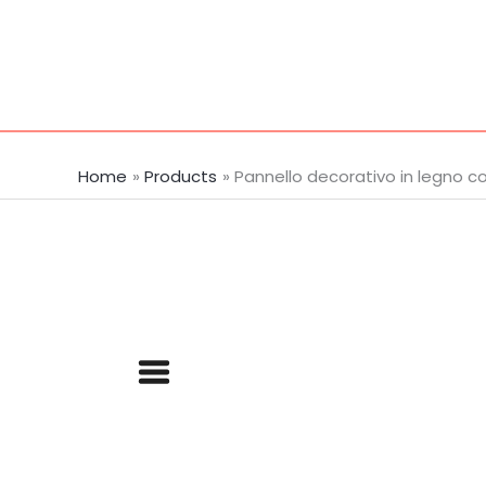
Skip
to
content
Home
Products
Pannello decorativo in legno co