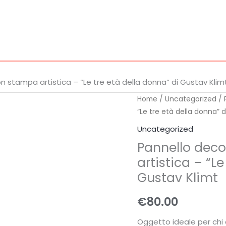
n stampa artistica – “Le tre età della donna” di Gustav Klim
Pannello
Home
/
Uncategorized
/ 
“Le tre età della donna” d
decorativo
in
Uncategorized
legno
Pannello deco
con
artistica – “L
stampa
Gustav Klimt
artistica
–
€
80.00
"Le
Oggetto ideale per chi a
tre